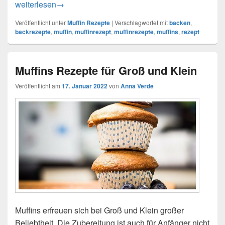
Einfache Muffin-Rezepte
weiterlesen
→
Veröffentlicht unter
Muffin Rezepte
|
Verschlagwortet mit
backen
,
backrezepte
,
muffin
,
muffinrezept
,
muffinrezepte
,
muffins
,
rezept
Muffins Rezepte für Groß und Klein
Veröffentlicht am
17. Januar 2022
von
Anna Verde
Muffins erfreuen sich bei Groß und Klein großer
Beliebtheit. Die Zubereitung ist auch für Anfänger nicht