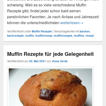
schwierig. Weil es so viele verschiedene Muffin
Rezepte gibt, findet jeder schon bald seinen
persönlichen Favoriten. Je nach Anlass und Jahreszeit
Muffins Rezepte für Groß u
können die unterschiedlichsten
weiterlesen
→
Veröffentlicht unter
Muffin Rezepte
|
Verschlagwortet mit
backen
,
backrezepte
,
muffin
,
muffinrezept
,
muffinrezepte
,
muffins
,
rezept
Muffin Rezepte für jede Gelegenheit
Veröffentlicht am
30. Mai 2021
von
Anna Verde