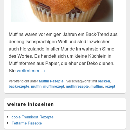
Muffins waren vor einigen Jahren ein Back-Trend aus
der englischsprachigen Welt und sind inzwischen
auch hierzulande in aller Munde im wahrsten Sinne
des Wortes. Es handelt sich um kleine Küchlein in
Muffinformen aus Papier, die eher der Deko dienen.
Muffin Rezepte für jede Gelegenheit
Sie
weiterlesen
→
Veröffentlicht unter
Muffin Rezepte
|
Verschlagwortet mit
backen
,
backrezepte
,
muffin
,
muffinrezept
,
muffinrezepte
,
muffins
,
rezept
Primärer
weitere Infoseiten
Seitenleisten-
Widgetbereich
coole Trennkost Rezepte
Fettarme Rezepte