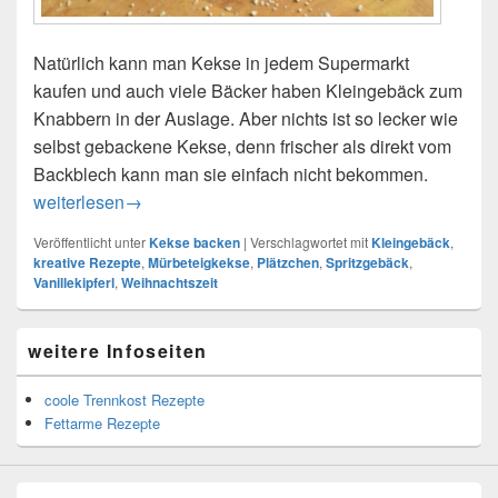
Natürlich kann man Kekse in jedem Supermarkt
kaufen und auch viele Bäcker haben Kleingebäck zum
Knabbern in der Auslage. Aber nichts ist so lecker wie
selbst gebackene Kekse, denn frischer als direkt vom
Backblech kann man sie einfach nicht bekommen.
Leckere Plätzchen und Kekse selber backen
weiterlesen
→
Veröffentlicht unter
Kekse backen
|
Verschlagwortet mit
Kleingebäck
,
kreative Rezepte
,
Mürbeteigkekse
,
Plätzchen
,
Spritzgebäck
,
Vanillekipferl
,
Weihnachtszeit
Primärer
weitere Infoseiten
Seitenleisten-
Widgetbereich
coole Trennkost Rezepte
Fettarme Rezepte